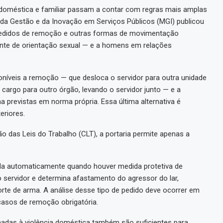
a doméstica e familiar passam a contar com regras mais amplas
io da Gestão e da Inovação em Serviços Públicos (MGI) publicou
e pedidos de remoção e outras formas de movimentação
ente de orientação sexual — e a homens em relações
oníveis a remoção — que desloca o servidor para outra unidade
cargo para outro órgão, levando o servidor junto — e a
 previstas em norma própria. Essa última alternativa é
eriores.
 das Leis do Trabalho (CLT), a portaria permite apenas a
da automaticamente quando houver medida protetiva de
o servidor e determina afastamento do agressor do lar,
rte de arma. A análise desse tipo de pedido deve ocorrer em
 casos de remoção obrigatória.
onadas à violência doméstica também são suficientes para