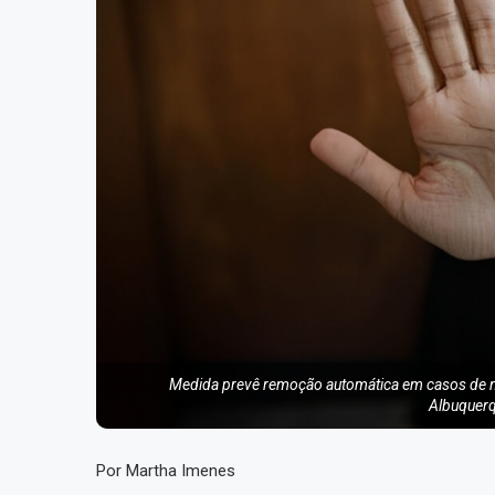
Medida prevê remoção automática em casos de me
Albuquerq
Por Martha Imenes