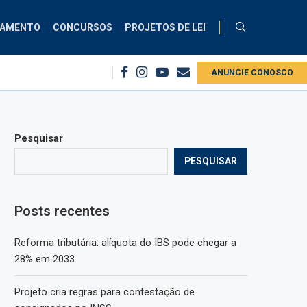
ÇAMENTO
CONCURSOS
PROJETOS DE LEI
no INSS
Comissão debate aplicação da Lei do Descongela para servidores 
ANUNCIE CONOSCO
Pesquisar
PESQUISAR
Posts recentes
Reforma tributária: alíquota do IBS pode chegar a
28% em 2033
Projeto cria regras para contestação de