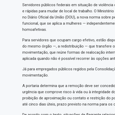
Servidores públicos federais em situação de violênci
e rápidas para mudar de local de trabalho. O Ministér
no Diário Oficial da União (DOU), a nova norma sobr
funcional, que se aplica a mulheres — independentem
homoafetivas.
Para servidores que ocupam cargo efetivo, estão disp
do mesmo órgão —, a redistribuição — que transfere o 
movimentação, que reúne formas de realocação interna
aplicada quando não é possível recorrer às opções ant
Já para empregados públicos regidos pela Consolidação
movimentação.
A portaria determina que a remoção deve ser concedi
urgência que comprove risco à vida ou à integridade d
proibição de aproximação ou contato e restrição do po
até cinco dias úteis, prazo previsto na norma para os
De acordo com o texto, situações de flagrante relaci