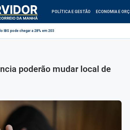
POLÍTICA E GESTÃO
ECONOMIA E OR
egar a 28% em 2033
Projeto cria regras para contestação de consignados 
ência poderão mudar local de