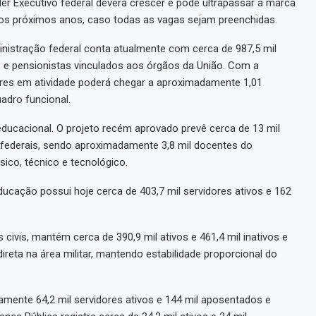
er Executivo federal deverá crescer e pode ultrapassar a marca
nos próximos anos, caso todas as vagas sejam preenchidas.
nistração federal conta atualmente com cerca de 987,5 mil
s e pensionistas vinculados aos órgãos da União. Com a
dores em atividade poderá chegar a aproximadamente 1,01
adro funcional.
educacional. O projeto recém aprovado prevê cerca de 13 mil
s federais, sendo aproximadamente 3,8 mil docentes do
sico, técnico e tecnológico.
ducação possui hoje cerca de 403,7 mil servidores ativos e 162
s civis, mantém cerca de 390,9 mil ativos e 461,4 mil inativos e
ireta na área militar, mantendo estabilidade proporcional do
amente 64,2 mil servidores ativos e 144 mil aposentados e