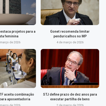
destaca projetos para a
Gonet recomenda limitar
uta feminina
penduricalhos no MP
 março de 2026
4 de março de 2026
TF aceita combinação
STJ define prazo de dez anos para
 para aposentadoria
executar partilha de bens
 março de 2026
2 de março de 2026