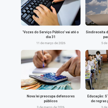
‘Vozes do Serviço Público’ vai até o
Sindireceita 
dia 31
pa
11 de março de 2026
5 de
Nova lei preocupa defensores
Educação: S
públicos
de regras
3 de março de 2026
3 de