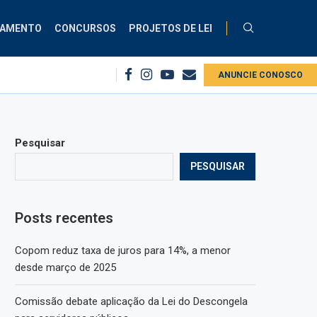
ÇAMENTO
CONCURSOS
PROJETOS DE LEI
o serviço público
PEC cria código de conduta para agentes públicos em todo
ANUNCIE CONOSCO
Pesquisar
PESQUISAR
Posts recentes
Copom reduz taxa de juros para 14%, a menor
desde março de 2025
Comissão debate aplicação da Lei do Descongela