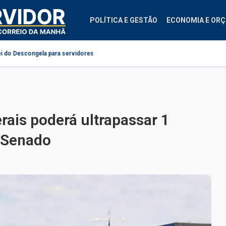
POLÍTICA E GESTÃO
ECONOMIA E OR
 para servidores públicos
Projeto cria diretrizes para ginástica laboral n
rais poderá ultrapassar 1
 Senado