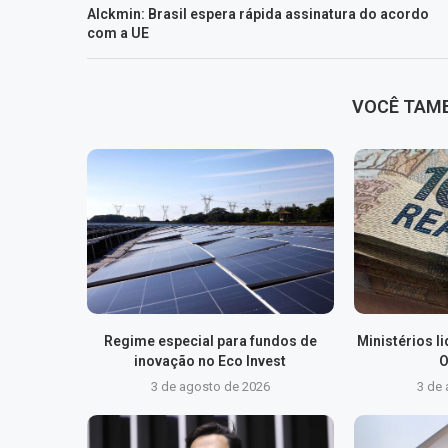
Alckmin: Brasil espera rápida assinatura do acordo
com a UE
VOCÊ TAM
Regime especial para fundos de
Ministérios 
inovação no Eco Invest
O
3 de agosto de 2026
3 de