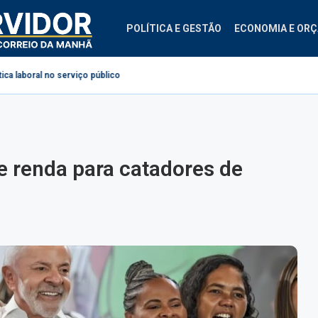
POLÍTICA E GESTÃO
ECONOMIA E OR
serviço público
PEC cria código de conduta para agentes públicos em todo o
e renda para catadores de