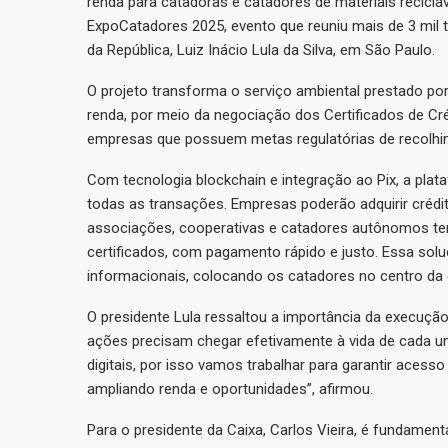
renda para catadoras e catadores de materiais reciclá
ExpoCatadores 2025, evento que reuniu mais de 3 mil
da República, Luiz Inácio Lula da Silva, em São Paulo.
O projeto transforma o serviço ambiental prestado po
renda, por meio da negociação dos Certificados de C
empresas que possuem metas regulatórias de recolhi
Com tecnologia blockchain e integração ao Pix, a plat
todas as transações. Empresas poderão adquirir crédito
associações, cooperativas e catadores autônomos te
certificados, com pagamento rápido e justo. Essa soluç
informacionais, colocando os catadores no centro da e
O presidente Lula ressaltou a importância da execução 
ações precisam chegar efetivamente à vida de cada
digitais, por isso vamos trabalhar para garantir aces
ampliando renda e oportunidades”, afirmou.
Para o presidente da Caixa, Carlos Vieira, é fundament