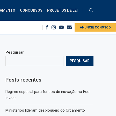
ÇAMENTO
CONCURSOS
PROJETOS DE LEI
...
Regime especial para fundos de inovação no Eco Invest
ANUNCIE CONOSCO
Ministé
Pesquisar
PESQUISAR
Posts recentes
Regime especial para fundos de inovação no Eco
Invest
Ministérios lideram desbloqueio do Orçamento