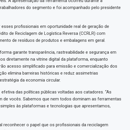
veis. A apresentação da ferramenta ocorreu durante a
 trabalhadores do segmento e foi acompanhado pelo presidente
r esses profissionais em oportunidade real de geração de
rédito de Reciclagem de Logística Reversa (CCRLR) com
mento de resíduos de produtos e embalagens em geral.
aforma garante transparência, rastreabilidade e segurança em
s diretamente na vitrine digital da plataforma, enquanto
rão acesso simplificado para emissão e comercialização dos
ão elimina barreiras históricas e reduz assimetrias
stratégia da economia circular.
efetiva das políticas públicas voltadas aos catadores. “As
 um de vocês. Sabemos que nem todos dominam as ferramentas
so simples às plataformas e tecnologias que apresentamos,
al reconhecer o papel que os profissionais da reciclagem