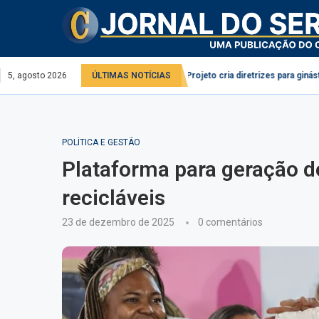
rviço público e privado
5, agosto 2026
ÚLTIMAS NOTÍCIAS
Projeto cria diretrizes para ginástica laboral no 
POLÍTICA E GESTÃO
Plataforma para geração d
recicláveis
23 de dezembro de 2025
0 comentários