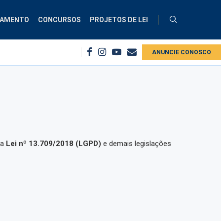
ÇAMENTO
CONCURSOS
PROJETOS DE LEI
 consignados no INSS
Comissão debate aplicação da Lei do Descongela par
ANUNCIE CONOSCO
 a
Lei nº 13.709/2018 (LGPD)
e demais legislações