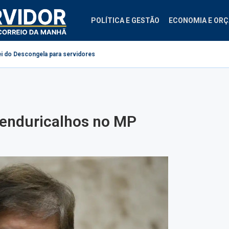
POLÍTICA E GESTÃO
ECONOMIA E OR
gela para servidores públicos
Projeto cria regras para contestação de c
penduricalhos no MP