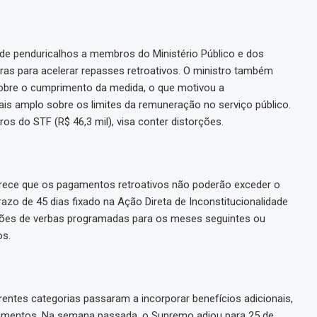
e penduricalhos a membros do Ministério Público e dos
iras para acelerar repasses retroativos. O ministro também
bre o cumprimento da medida, o que motivou a
s amplo sobre os limites da remuneração no serviço público.
tros do STF (R$ 46,3 mil), visa conter distorções.
ece que os pagamentos retroativos não poderão exceder o
azo de 45 dias fixado na Ação Direta de Inconstitucionalidade
ões de verbas programadas para os meses seguintes ou
os.
rentes categorias passaram a incorporar benefícios adicionais,
amentos. Na semana passada, o Supremo adiou para 25 de