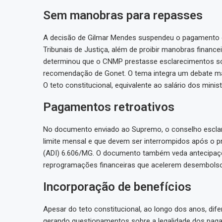
Sem manobras para repasses
A decisão de Gilmar Mendes suspendeu o pagamento d
Tribunais de Justiça, além de proibir manobras finance
determinou que o CNMP prestasse esclarecimentos so
recomendação de Gonet. O tema integra um debate mai
O teto constitucional, equivalente ao salário dos minis
Pagamentos retroativos
No documento enviado ao Supremo, o conselho esclar
limite mensal e que devem ser interrompidos após o pr
(ADI) 6.606/MG. O documento também veda antecipaç
reprogramações financeiras que acelerem desembols
Incorporação de benefícios
Apesar do teto constitucional, ao longo dos anos, dife
gerando questionamentos sobre a legalidade dos pag