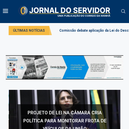
 a 28% em 2033
ÚLTIMAS NOTÍCIAS
Comissão debate aplicação da Lei do Descongela para ser
CRÉDITO DE R$ 18,5 BI
PROJETO DE LEI NA CÂMARA CRIA
PROJETO AMPLIA 
AS TARIFADAS PELOS
POLÍTICA PARA MONITORAR FROTA DE
NOMEAÇÃO E CRIA 
EUA
VEÍCULOS DA UNIÃO
CADASTRO DE 