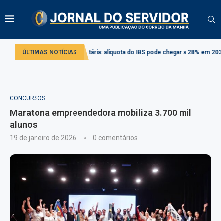
Reforma tributária: alíquota do IBS pode chegar a 28% em 2033
ÚLTIMAS NOTÍCIAS
Projeto c
CONCURSOS
Maratona empreendedora mobiliza 3.700 mil
alunos
19 de janeiro de 2026
0 comentários