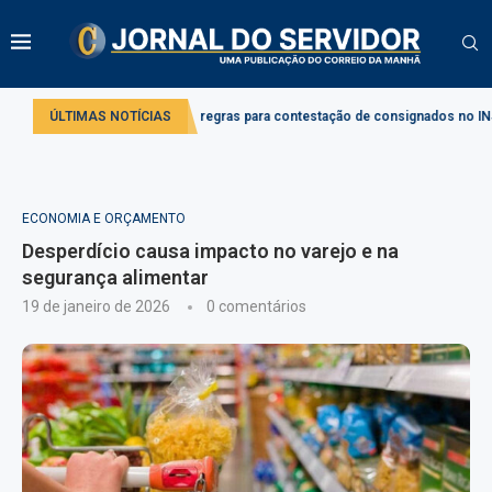
Projeto cria regras para contestação de consignados no INSS
ÚLTIMAS NOTÍCIAS
Comissã
ECONOMIA E ORÇAMENTO
Desperdício causa impacto no varejo e na
segurança alimentar
19 de janeiro de 2026
0 comentários