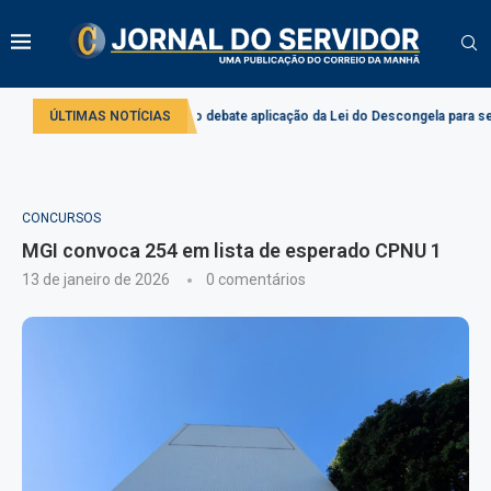
o
Comissão debate aplicação da Lei do Descongela para servidores públic
ÚLTIMAS NOTÍCIAS
CONCURSOS
MGI convoca 254 em lista de esperado CPNU 1
13 de janeiro de 2026
0 comentários