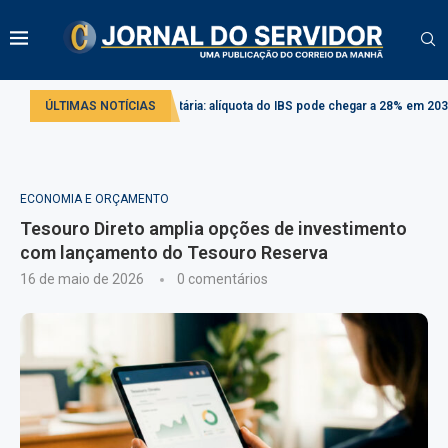
Reforma tributária: alíquota do IBS pode chegar a 28% em 2033
ÚLTIMAS NOTÍCIAS
Projeto cr
ECONOMIA E ORÇAMENTO
Tesouro Direto amplia opções de investimento
com lançamento do Tesouro Reserva
16 de maio de 2026
0 comentários