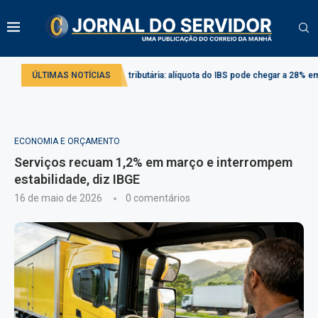
o
Reforma tributária: alíquota do IBS pode chegar a 28% em 2033
ÚLTIMAS NOTÍCIAS
Pro
ECONOMIA E ORÇAMENTO
Serviços recuam 1,2% em março e interrompem
estabilidade, diz IBGE
16 de maio de 2026
0 comentários