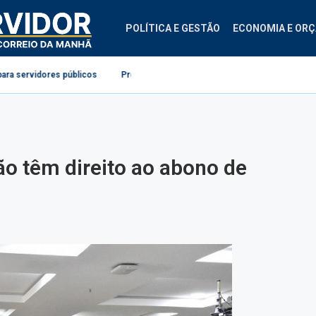
POLÍTICA E GESTÃO
ECONOMIA E OR
licos
Projeto cria diretrizes para ginástica laboral no serviço público
ão têm direito ao abono de