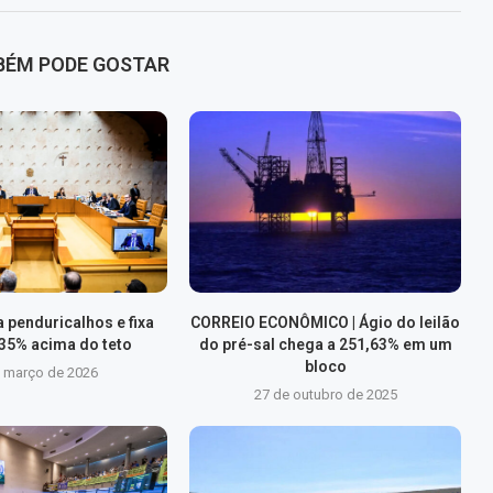
BÉM PODE GOSTAR
 penduricalhos e fixa
CORREIO ECONÔMICO | Ágio do leilão
 35% acima do teto
do pré-sal chega a 251,63% em um
bloco
e março de 2026
27 de outubro de 2025