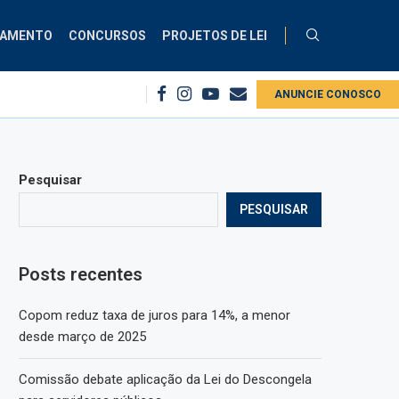
ÇAMENTO
CONCURSOS
PROJETOS DE LEI
Copom reduz taxa de juros para 14%, a menor desde março...
ANUNCIE CONOSCO
PEC cria có
Pesquisar
PESQUISAR
Posts recentes
Copom reduz taxa de juros para 14%, a menor
desde março de 2025
Comissão debate aplicação da Lei do Descongela