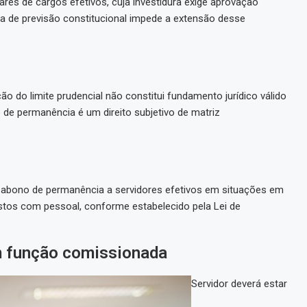
ares de cargos efetivos, cuja investidura exige aprovação
a de previsão constitucional impede a extensão desse
o do limite prudencial não constitui fundamento jurídico válido
 de permanência é um direito subjetivo de matriz
o abono de permanência a servidores efetivos em situações em
gastos com pessoal, conforme estabelecido pela Lei de
m função comissionada
Servidor deverá estar