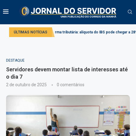
ivado
ÚLTIMAS NOTÍCIAS
Reforma tributária: alíquota do IBS pode chegar a 28% em 2033
DESTAQUE
Servidores devem montar lista de interesses até
o dia 7
2 de outubro de 2025
0 comentários