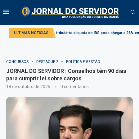
o
Reforma tributária: alíquota do IBS pode chegar a 28% em 2033
ÚLTIMAS NOTÍCIAS
Pro
CONCURSOS
DESTAQUE 2
POLÍTICA E GESTÃO
JORNAL DO SERVIDOR | Conselhos têm 90 dias
para cumprir lei sobre cargos
18 de outubro de 2025
0 comentários