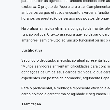
para conciliar as agendas de funções técnicas com a
exclusiva. O projeto de Pepa altera a Lei Complementar
ambos os cargos efetivos enquanto exercer a função 
horários ou prestação de serviço nos postos de orige
Na prática, a medida elimina a obrigação de manter at
função política. O texto assegura que, ao deixar o ca
anteriores, sem prejuízo ao vínculo funcional ou risco
Justificativa
Segundo o deputado, a legislação atual apresenta lacun
“Muitos servidores enfrentam dificuldades para concil
obrigações de um de seus cargos técnicos, o que gera
experientes em postos de comando”, argumenta Pepa.
Para o parlamentar, a mudança representa eficiência ad
cargo político e garantir maior agilidade e segurança ju
Tramitação