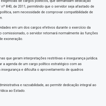
s exigências de cargos políticos, que demandam dedicação
 nº 840, de 2011, permitindo que o servidor seja afastado de
política, sem necessidade de comprovar compatibilidade de
m.
ividades em um dos cargos efetivos durante o exercício da
rgo comissionado, o servidor retornará normalmente às funções
 de exoneração.
as que geram interpretações restritivas e insegurança jurídica.
iar a agenda de um cargo político estratégico com as
 insegurança e dificulta o aproveitamento de quadros
ministrativa e razoabilidade, ao permitir dedicação integral ao
rídica ao Estado.