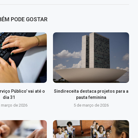
BÉM PODE GOSTAR
viço Público’ vai até o
Sindireceita destaca projetos para a
dia 31
pauta feminina
e março de 2026
5 de março de 2026