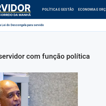
POLÍTICA E GESTÃO
ECONOMIA E OR
gela para servidores públicos
Projeto cria diretrizes para ginástica labor
 servidor com função política