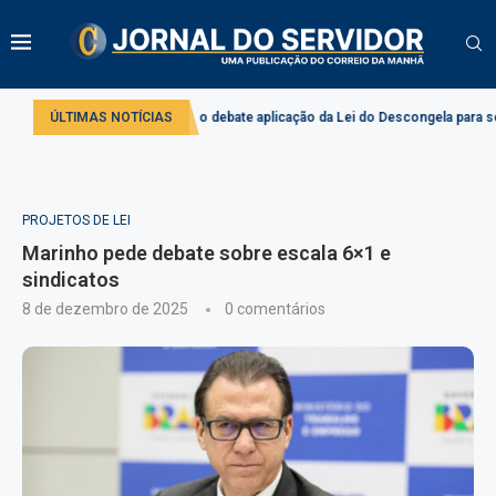
o
Comissão debate aplicação da Lei do Descongela para servidores públi
ÚLTIMAS NOTÍCIAS
PROJETOS DE LEI
Marinho pede debate sobre escala 6×1 e
sindicatos
8 de dezembro de 2025
0 comentários