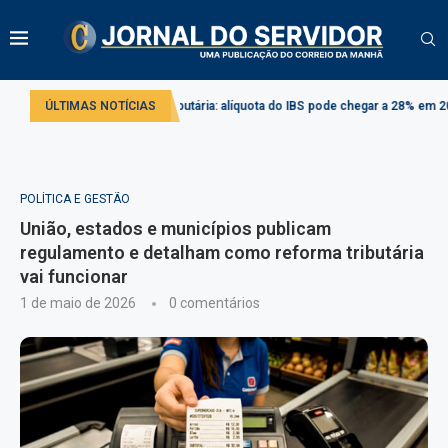
Reforma tributária: alíquota do IBS pode chegar a 28% em 2033
ÚLTIMAS NOTÍCIAS
Comissã
POLÍTICA E GESTÃO
União, estados e municípios publicam
regulamento e detalham como reforma tributária
vai funcionar
1 de maio de 2026
0 comentários