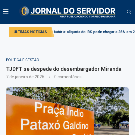
Reforma tributária: alíquota do IBS pode chegar a 28% em 2033
ÚLTIMAS NOTÍCIAS
Projeto
POLÍTICA E GESTÃO
TJDFT se despede do desembargador Miranda
7 de janeiro de 2026
0 comentários