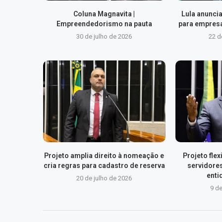
Coluna Magnavita |
Lula anuncia
Empreendedorismo na pauta
para empresa
30 de julho de 2026
22 d
Projeto amplia direito à nomeação e
Projeto fle
cria regras para cadastro de reserva
servidore
enti
20 de julho de 2026
9 de