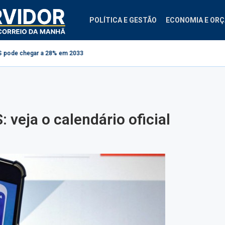
POLÍTICA E GESTÃO
ECONOMIA E OR
 28% em 2033
Projeto cria regras para contestação de consignados no IN
 veja o calendário oficial