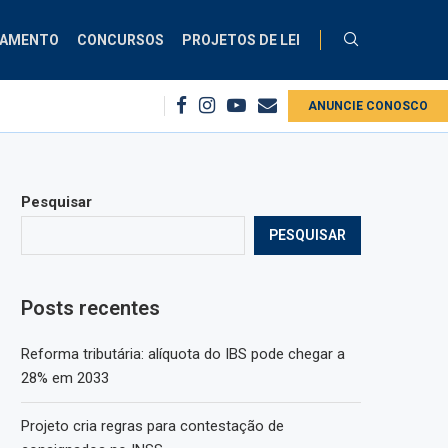
ÇAMENTO
CONCURSOS
PROJETOS DE LEI
SS
Comissão debate aplicação da Lei do Descongela para servidores públi
ANUNCIE CONOSCO
Pesquisar
PESQUISAR
Posts recentes
Reforma tributária: alíquota do IBS pode chegar a
28% em 2033
Projeto cria regras para contestação de