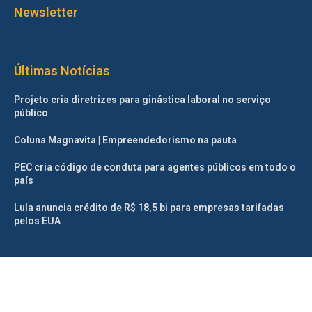
Newsletter
Últimas Notícias
Projeto cria diretrizes para ginástica laboral no serviço
público
Coluna Magnavita | Empreendedorismo na pauta
PEC cria código de conduta para agentes públicos em todo o
país
Lula anuncia crédito de R$ 18,5 bi para empresas tarifadas
pelos EUA
©2025 – Todos os direitos reservados. Projetado e desenvolvido
pelo
Correio da Manhã.