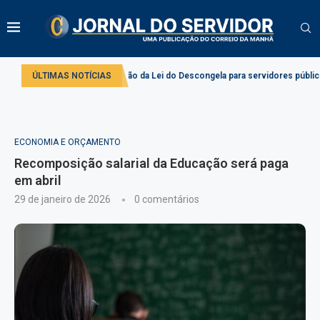
bate aplicação da Lei do Descongela para servidores públicos
ÚLTIMAS NOTÍCIAS
Projeto cri
ECONOMIA E ORÇAMENTO
Recomposição salarial da Educação será paga
em abril
29 de janeiro de 2026
0 comentários