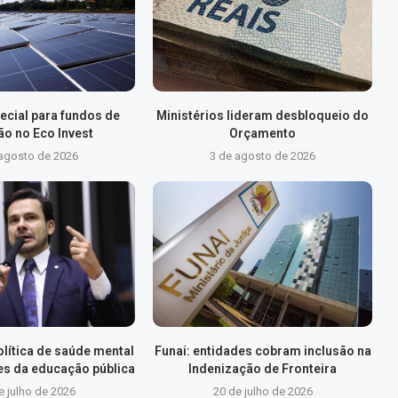
ecial para fundos de
Ministérios lideram desbloqueio do
ão no Eco Invest
Orçamento
 agosto de 2026
3 de agosto de 2026
olítica de saúde mental
Funai: entidades cobram inclusão na
es da educação pública
Indenização de Fronteira
e julho de 2026
20 de julho de 2026