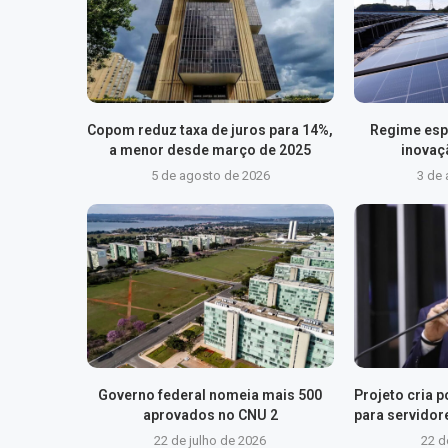
Copom reduz taxa de juros para 14%,
Regime esp
a menor desde março de 2025
inovaç
5 de agosto de 2026
3 de
Governo federal nomeia mais 500
Projeto cria p
aprovados no CNU 2
para servidor
22 de julho de 2026
22 d