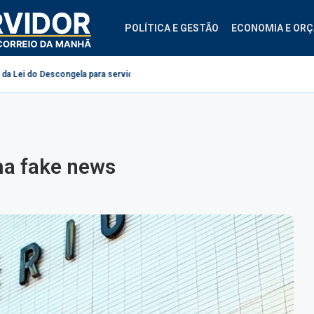
POLÍTICA E GESTÃO
ECONOMIA E OR
ngela para servidores públicos
Projeto cria diretrizes para ginástica labo
a fake news