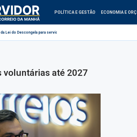
POLÍTICA E GESTÃO
ECONOMIA E OR
escongela para servidores públicos
Projeto cria regras para contestaçã
 voluntárias até 2027