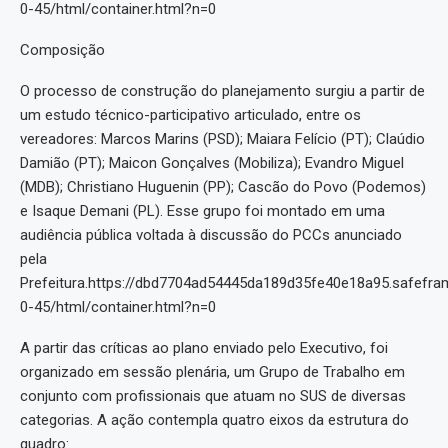
0-45/html/container.html?n=0
Composição
O processo de construção do planejamento surgiu a partir de
um estudo técnico-participativo articulado, entre os
vereadores: Marcos Marins (PSD); Maiara Felício (PT); Claúdio
Damião (PT); Maicon Gonçalves (Mobiliza); Evandro Miguel
(MDB); Christiano Huguenin (PP); Cascão do Povo (Podemos)
e Isaque Demani (PL). Esse grupo foi montado em uma
audiência pública voltada à discussão do PCCs anunciado
pela
Prefeitura.https://dbd7704ad54445da189d35fe40e18a95.safefra
0-45/html/container.html?n=0
A partir das críticas ao plano enviado pelo Executivo, foi
organizado em sessão plenária, um Grupo de Trabalho em
conjunto com profissionais que atuam no SUS de diversas
categorias. A ação contempla quatro eixos da estrutura do
quadro: