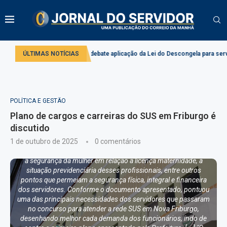
Trabalho em conjunto com profissionais que atuam no SUS de
diversas categorias. A ação contempla quatro eixos da estrutura
do quadro: I - Profissionais de Nível Fundamental incompleto; II-
Profissionais de Nível Fundamental Completo e de Apoio
Operacional; III- Profissionais de Nível Médio ou Médio Técnico;
Comissão debate aplicação da Lei do Descongela para servidores públicos
ÚLTIMAS NOTÍCIAS
IV- Profissionais de Nível Superior; Pontos relevantes Um dos
pontos da lei, assegura a remuneração não inferior ao salário
mínimo nacional. A garantia do Piso Nacional; décimo terceiro
salário, com um prazo de pagamento até 20 de dezembro.
Outros pontos são ligados a qualidade dos serviços. Nesse
POLÍTICA E GESTÃO
contexto, foi pensado em uma jornada ordinária não superior a
oito horas diárias, 40 horas semanais e 160 horas mensais,
Plano de cargos e carreiras do SUS em Friburgo é
permitidas compensações e reduções. Já para a jornada
discutido
especial, foi estipulado seis horas diárias, 30 horas semanais e
1 de outubro de 2025
120 horas mensais, nos casos cabíveis, conforme legislação ou
0 comentários
acordo coletivo. Entre os pontos importantes, foram destacados
a segurança da mulher em relação à licença maternidade, a
situação previdenciária desses profissionais, entre outros
pontos que permeiam a segurança física, integral e financeira
dos servidores. Conforme o documento apresentado, pontuou
uma das principais necessidades dos servidores que passaram
no concurso para atender a rede SUS em Nova Friburgo,
desenhando melhor cada demanda dos funcionários, indo de