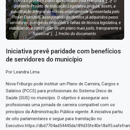
contra o primeiro plano apresentado pela Prefeitura. [...] "O
presente Projeto de Indicação Legislativa propõe, assim, a
substituição integral da minuta originalmente apresentada pelo
Poder Executivo, assegurando os direitos já adquiridos pelos
servidores, corrigindo omissões e falhas de técnica legislativa, e
viabilizando a construção de um plano mais justo, transparente e
funcional" [...], trecho do documento.
Iniciativa prevê paridade com benefícios
de servidores do município
Por Leandra Lima
Nova Friburgo pode instituir um Plano de Carreira, Cargos e
Salários (PCCS) para profissionais do Sistema Único de
Saúde (SUS) no município. O objetivo é assegurar aos
profissionais uma jornada de carreira compatível com os
princípios da Administração Pública vigente. A iniciativa partiu
de oito parlamentares e segue para tramitação no
Executivo.https://dbd7704ad54445da189d35fe40e18a95.safefra