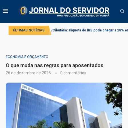
do
Reforma tributária: alíquota do IBS pode chegar a 28% em 2033
ÚLTIMAS NOTÍCIAS
Pr
ECONOMIA E ORÇAMENTO
O que muda nas regras para aposentados
26 de dezembro de 2025
0 comentários