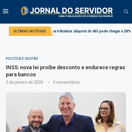
vado
ÚLTIMAS NOTÍCIAS
Reforma tributária: alíquota do IBS pode chegar a 28% em 2033
POLÍTICA E GESTÃO
INSS: nova lei proíbe desconto e endurece regras
para bancos
2 de janeiro de 2026
0 comentários