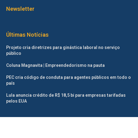
Newsletter
Últimas Notícias
Projeto cria diretrizes para ginástica laboral no serviço
público
Coluna Magnavita | Empreendedorismo na pauta
PEC cria código de conduta para agentes públicos em todo o
país
Lula anuncia crédito de R$ 18,5 bi para empresas tarifadas
pelos EUA
©2025 – Todos os direitos reservados. Projetado e desenvolvido
pelo
Correio da Manhã.