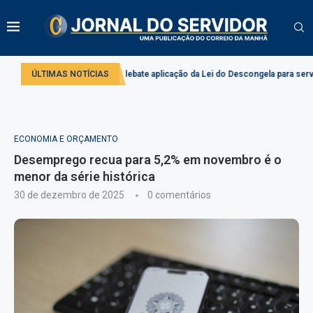
do
ÚLTIMAS NOTÍCIAS
Comissão debate aplicação da Lei do Descongela para servidores públ
ECONOMIA E ORÇAMENTO
Desemprego recua para 5,2% em novembro é o
menor da série histórica
30 de dezembro de 2025
0 comentários