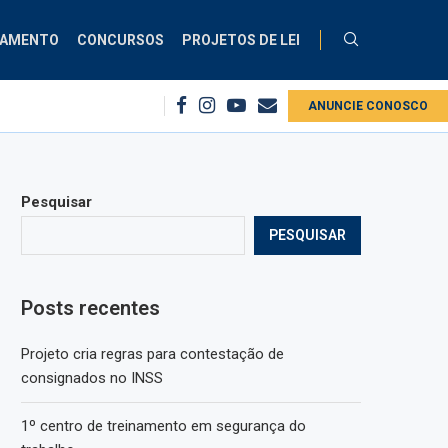
ÇAMENTO
CONCURSOS
PROJETOS DE LEI
do trabalho
Projeto cria regras para contestação de consignados no INS
ANUNCIE CONOSCO
Pesquisar
PESQUISAR
Posts recentes
Projeto cria regras para contestação de
consignados no INSS
1º centro de treinamento em segurança do