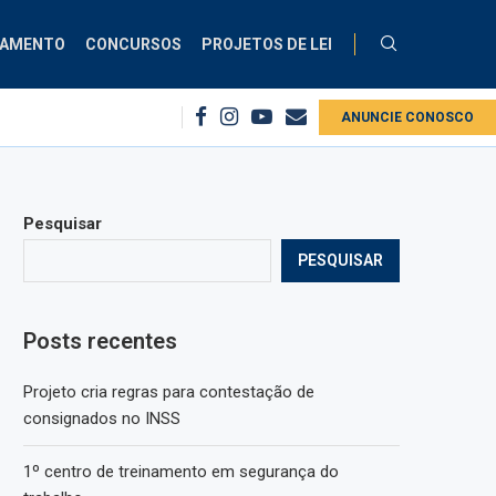
ÇAMENTO
CONCURSOS
PROJETOS DE LEI
ça do trabalho
Projeto cria regras para contestação de consignados no 
ANUNCIE CONOSCO
Pesquisar
PESQUISAR
Posts recentes
Projeto cria regras para contestação de
consignados no INSS
1º centro de treinamento em segurança do