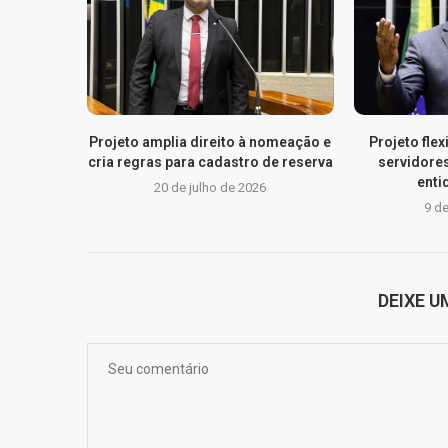
Projeto amplia direito à nomeação e
Projeto fle
cria regras para cadastro de reserva
servidore
enti
20 de julho de 2026
9 de
DEIXE 