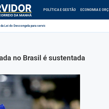
POLÍTICA E GESTÃO
ECONOMIA E OR
escongela para servidores públicos
1º centro de treinamento em seguran
nada no Brasil é sustentada