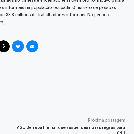
ssinada no trimestre encerrado em novembro foi motivo para a
ores informais na população ocupada. O número de pessoas
u 38,8 milhões de trabalhadores informais. No período
s).
Próxima postagem
AGU derruba liminar que suspendeu novas regras para
CNH