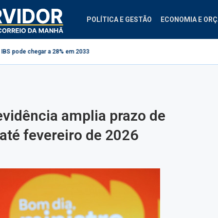
POLÍTICA E GESTÃO
ECONOMIA E OR
hegar a 28% em 2033
Projeto cria regras para contestação de consignados
idência amplia prazo de
até fevereiro de 2026