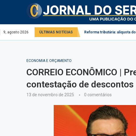
no serviço público e privado
9, agosto 2026
ÚLTIMAS NOTÍCIAS
Reforma tributária: alíquota do IBS pode c
ECONOMIA E ORÇAMENTO
CORREIO ECONÔMICO | Prev
contestação de descontos 
13 de novembro de 2025
0 comentários