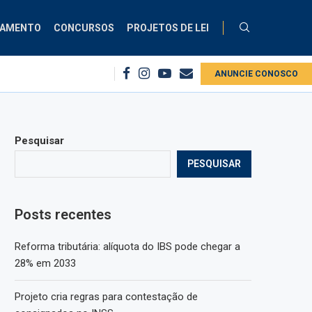
ÇAMENTO
CONCURSOS
PROJETOS DE LEI
 no INSS
Comissão debate aplicação da Lei do Descongela para servidores
ANUNCIE CONOSCO
Pesquisar
PESQUISAR
Posts recentes
Reforma tributária: alíquota do IBS pode chegar a
28% em 2033
Projeto cria regras para contestação de