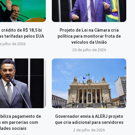
 crédito de R$ 18,5 bi
Projeto de Lei na Câmara cria
s tarifadas pelos EUA
política para monitorar frota de
veículos da União
e julho de 2026
20 de julho de 2026
xibiliza pagamento de
Governador envia à ALERJ projeto
s em parcerias com
que cria adicional para servidores
dades sociais
2 de julho de 2026