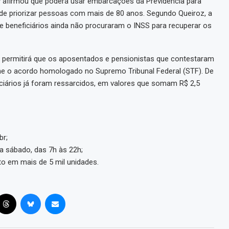
y afirmou que poderá usar embarcações da Previdência para
 de priorizar pessoas com mais de 80 anos. Segundo Queiroz, a
 beneficiários ainda não procuraram o INSS para recuperar os
, permitirá que os aposentados e pensionistas que contestaram
me o acordo homologado no Supremo Tribunal Federal (STF). De
ciários já foram ressarcidos, em valores que somam R$ 2,5
br;
a sábado, das 7h às 22h;
to em mais de 5 mil unidades.