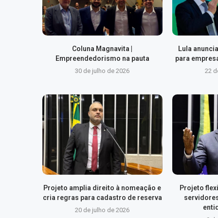
Coluna Magnavita |
Lula anuncia
Empreendedorismo na pauta
para empresa
30 de julho de 2026
22 d
Projeto amplia direito à nomeação e
Projeto fle
cria regras para cadastro de reserva
servidore
enti
20 de julho de 2026