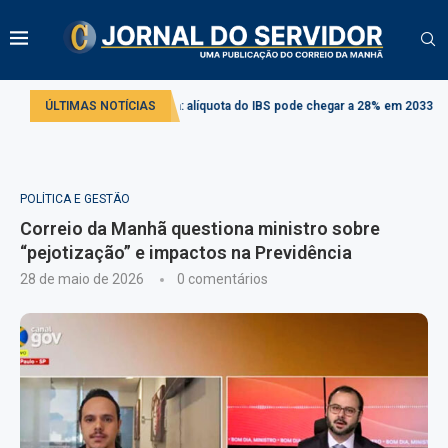
orma tributária: alíquota do IBS pode chegar a 28% em 2033
ÚLTIMAS NOTÍCIAS
Projeto cria 
POLÍTICA E GESTÃO
Correio da Manhã questiona ministro sobre
“pejotização” e impactos na Previdência
28 de maio de 2026
0 comentários