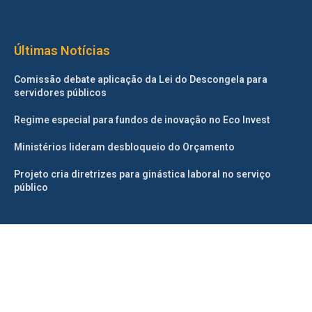
Últimas Notícias
Comissão debate aplicação da Lei do Descongela para
servidores públicos
Regime especial para fundos de inovação no Eco Invest
Ministérios lideram desbloqueio do Orçamento
Projeto cria diretrizes para ginástica laboral no serviço
público
©2025 – Todos os direitos reservados. Projetado e desenvolvido
pelo
Correio da Manhã.