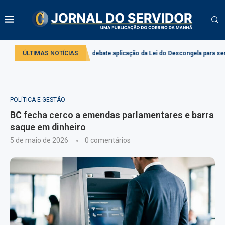
Comissão debate aplicação da Lei do Descongela para servidores públic
ÚLTIMAS NOTÍCIAS
POLÍTICA E GESTÃO
BC fecha cerco a emendas parlamentares e barra
saque em dinheiro
5 de maio de 2026
0 comentários