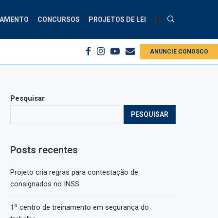
ÇAMENTO
CONCURSOS
PROJETOS DE LEI
gnados no INSS
1º centro de treinamento em segurança do trabalho
ANUNCIE CONOSCO
P
Pesquisar
PESQUISAR
Posts recentes
Projeto cria regras para contestação de
consignados no INSS
1º centro de treinamento em segurança do