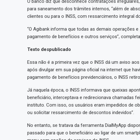
O banco diz que desconhece contratações irregulares
para saneamento dos trâmites internos, “além de abso
clientes ou para o INSS, com ressarcimento integral do
“O Agibank informa que todas as demais operações e
pagamento de benefícios e outros serviços”, completa
Texto despublicado
Essa não é a primeira vez que o INSS dá um aviso ao
após divulgar em sua página oficial na internet que h
pagamento de benefícios previdenciários, o INSS retir
Já naquela época, o INSS informava que queixas aponta
beneficiário, interceptava e redirecionava chamadas fei
instituto. Com isso, os usuários eram impedidos de o
ou solicitar ressarcimento de descontos indevidos”.
No entanto, se tratava da ferramenta DialMyApp disponi
passado para que o beneficiário ao ligar de um smartp