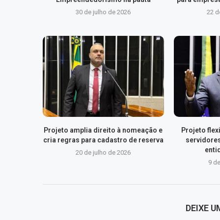
30 de julho de 2026
22 d
Projeto amplia direito à nomeação e
Projeto fle
cria regras para cadastro de reserva
servidore
enti
20 de julho de 2026
9 de
DEIXE 