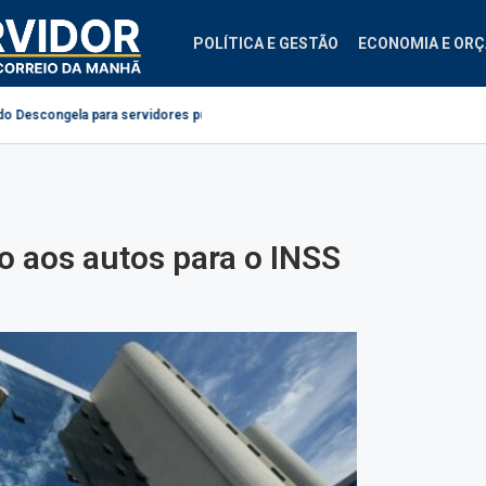
POLÍTICA E GESTÃO
ECONOMIA E OR
para servidores públicos
Projeto cria regras para contestação de consi
o aos autos para o INSS