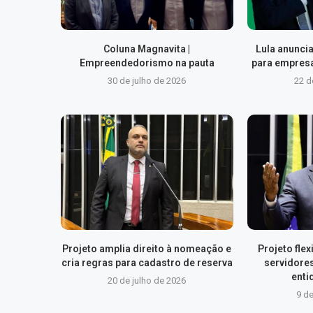
Coluna Magnavita |
Lula anuncia
Empreendedorismo na pauta
para empresa
30 de julho de 2026
22 d
Projeto amplia direito à nomeação e
Projeto fle
cria regras para cadastro de reserva
servidore
enti
20 de julho de 2026
9 de