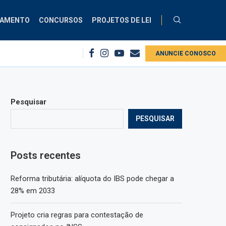
ÇAMENTO
CONCURSOS
PROJETOS DE LEI
ra servidores públicos
Projeto cria regras para contestação de consigna
ANUNCIE CONOSCO
Pesquisar
PESQUISAR
Posts recentes
Reforma tributária: alíquota do IBS pode chegar a
28% em 2033
Projeto cria regras para contestação de