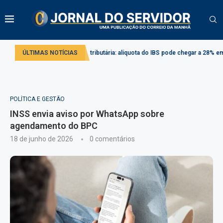
do
Reforma tributária: alíquota do IBS pode chegar a 28% em 2033
ÚLTIMAS NOTÍCIAS
Pr
POLÍTICA E GESTÃO
INSS envia aviso por WhatsApp sobre
agendamento do BPC
18 de junho de 2026
0 comentários