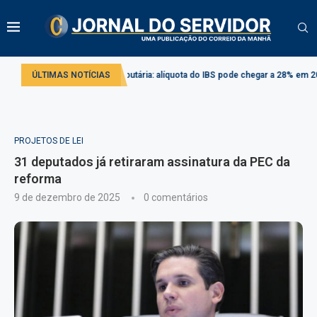
Reforma tributária: alíquota do IBS pode chegar a 28% em 2033
ÚLTIMAS NOTÍCIAS
Projeto 
PROJETOS DE LEI
31 deputados já retiraram assinatura da PEC da
reforma
9 de dezembro de 2025
0 comentários