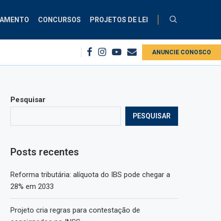
ÇAMENTO
CONCURSOS
PROJETOS DE LEI
missão debate aplicação da Lei do Descongela para servidores públicos
ANUNCIE CONOSCO
Pesquisar
PESQUISAR
Posts recentes
Reforma tributária: alíquota do IBS pode chegar a
28% em 2033
Projeto cria regras para contestação de