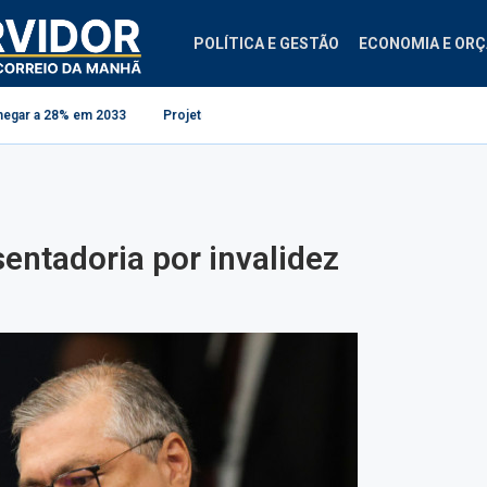
POLÍTICA E GESTÃO
ECONOMIA E OR
033
Projeto cria regras para contestação de consignados no INSS
Co
ntadoria por invalidez