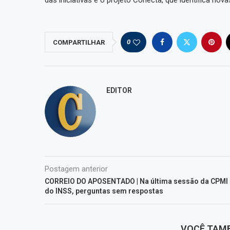
das iniciativas é o projeto Conecta, que identifica nov
0
COMPARTILHAR
EDITOR
Postagem anterior
CORREIO DO APOSENTADO | Na última sessão da CPMI
do INSS, perguntas sem respostas
VOCÊ TAM