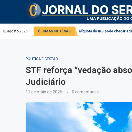
 privado
8, agosto 2026
Reforma tributária: alíquota do IBS pode chegar a 28% em 2033
ÚLTIMAS NOTÍCIAS
POLÍTICA E GESTÃO
STF reforça “vedação abso
Judiciário
11 de maio de 2026
0 comentários