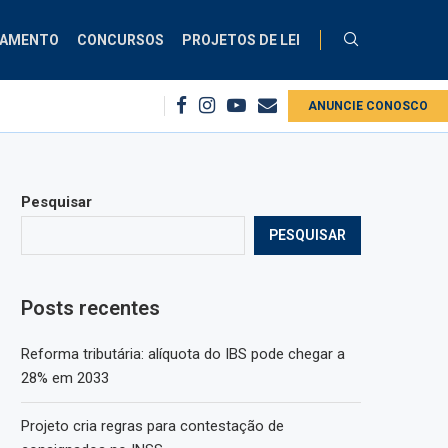
ÇAMENTO
CONCURSOS
PROJETOS DE LEI
Projeto cria regras para contestação de consignados no INSS
ANUNCIE CONOSCO
1º ce
Pesquisar
PESQUISAR
Posts recentes
Reforma tributária: alíquota do IBS pode chegar a
28% em 2033
Projeto cria regras para contestação de