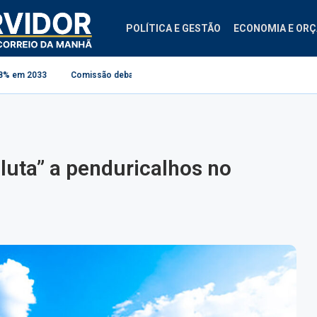
POLÍTICA E GESTÃO
ECONOMIA E OR
Comissão debate aplicação da Lei do Descongela para servidores públicos
luta” a penduricalhos no