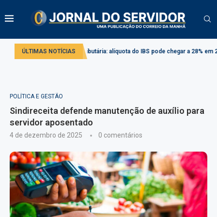
Reforma tributária: alíquota do IBS pode chegar a 28% em 2033
ÚLTIMAS NOTÍCIAS
Comissã
POLÍTICA E GESTÃO
Sindireceita defende manutenção de auxílio para
servidor aposentado
4 de dezembro de 2025
0 comentários