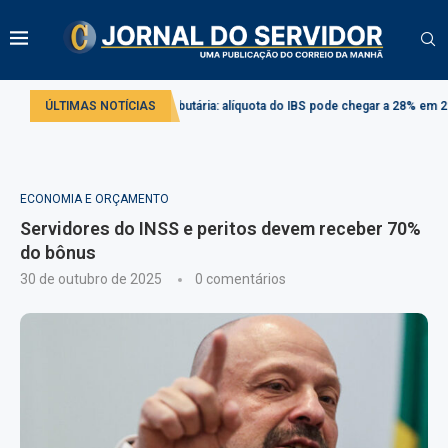
Reforma tributária: alíquota do IBS pode chegar a 28% em 2033
ÚLTIMAS NOTÍCIAS
Comis
ECONOMIA E ORÇAMENTO
Servidores do INSS e peritos devem receber 70%
do bônus
30 de outubro de 2025
0 comentários