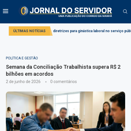
Projeto cria diretrizes para ginástica laboral no serviço público
ÚLTIMAS NOTÍCIAS
PEC cr
POLÍTICA E GESTÃO
Semana da Conciliação Trabalhista supera R$ 2
bilhões em acordos
2 de junho de 2026
0 comentários