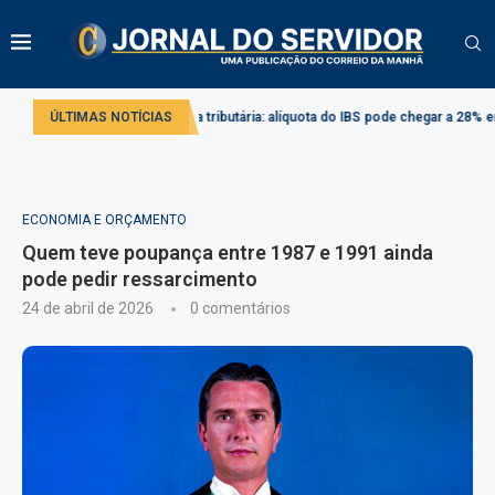
ado
ÚLTIMAS NOTÍCIAS
Reforma tributária: alíquota do IBS pode chegar a 28% em 2033
P
ECONOMIA E ORÇAMENTO
Quem teve poupança entre 1987 e 1991 ainda
pode pedir ressarcimento
24 de abril de 2026
0 comentários