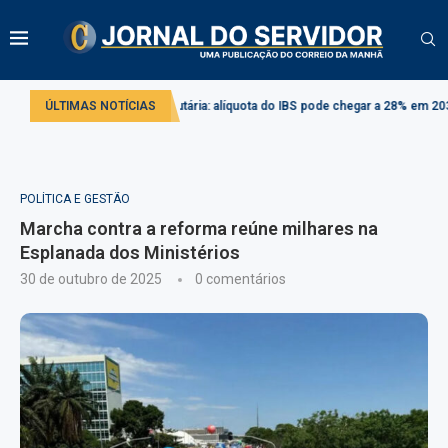
Reforma tributária: alíquota do IBS pode chegar a 28% em 2033
ÚLTIMAS NOTÍCIAS
Proje
POLÍTICA E GESTÃO
Marcha contra a reforma reúne milhares na
Esplanada dos Ministérios
30 de outubro de 2025
0 comentários