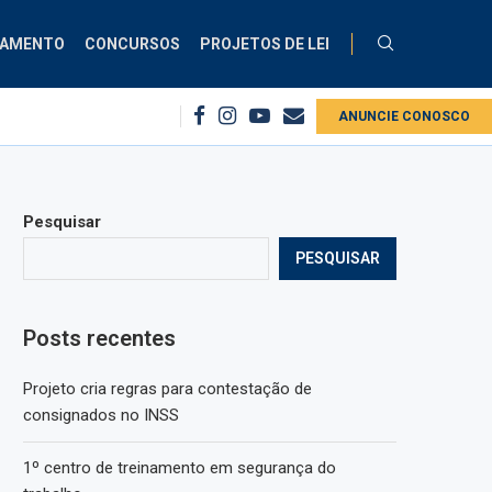
ÇAMENTO
CONCURSOS
PROJETOS DE LEI
1º centro de treinamento em segurança do trabalho
ANUNCIE CONOSCO
Projeto cria diretr
Pesquisar
PESQUISAR
Posts recentes
Projeto cria regras para contestação de
consignados no INSS
1º centro de treinamento em segurança do