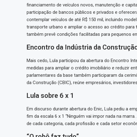
financiamento de veículos novos, manutenção e capita
participação de bancos públicos e privados e oferecer
contemplar veículos de até R$ 150 mil, incluindo model
transporte urbano e ampliar o acesso ao crédito para
também prevê condições facilitadas para pequenos e
Encontro da Indústria da Construçã
Mais cedo, Lula participou da abertura do Encontro Int
medidas para ampliar o crédito imobiliário e reduzir e
parlamentares da base também participaram da cerimôn
da Construção (CBIC), reúne empresários, investidores,
Lula sobre 6 x 1
Em discurso durante abertura do Enic, Lula pediu a em
fim da escala 6 x 1 “Ninguém vai impor nada na marra. 
de cada categoria, cada profissão e cada setor econô
“O robô faz tudo”