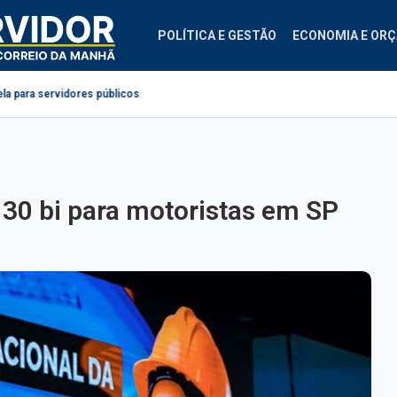
POLÍTICA E GESTÃO
ECONOMIA E OR
úblicos
Projeto cria regras para contestação de consignados no INSS
 30 bi para motoristas em SP