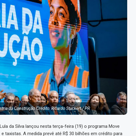
stria da Construção Crédito: Ricardo Stuckert / PR
o Lula da Silva lançou nesta terça-feira (19) o programa Move
vo e taxistas. A medida prevê até R$ 30 bilhões em crédito para