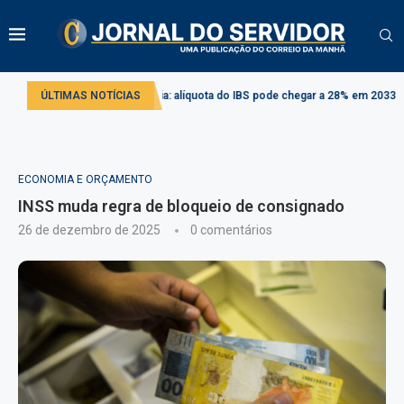
orma tributária: alíquota do IBS pode chegar a 28% em 2033
ÚLTIMAS NOTÍCIAS
Projeto cria 
ECONOMIA E ORÇAMENTO
INSS muda regra de bloqueio de consignado
26 de dezembro de 2025
0 comentários