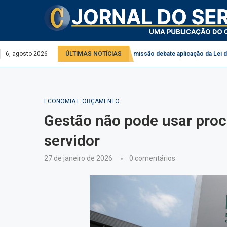
ço público e privado
6, agosto 2026
ÚLTIMAS NOTÍCIAS
Comissão debate aplicação da Lei do Descongela pa
ECONOMIA E ORÇAMENTO
Gestão não pode usar proce
servidor
27 de janeiro de 2026
0 comentários