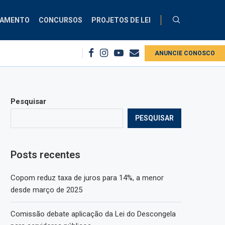
ÇAMENTO
CONCURSOS
PROJETOS DE LEI
rviço público
Copom reduz taxa de juros para 14%, a menor desde março..
ANUNCIE CONOSCO
Pesquisar
PESQUISAR
Posts recentes
Copom reduz taxa de juros para 14%, a menor
desde março de 2025
Comissão debate aplicação da Lei do Descongela