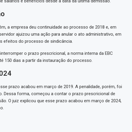
 salários e benefícios desde a data da última demissão.
ão
rém, a empresa deu continuidade ao processo de 2018 e, em
 servidor ajuizou uma ação para anular o ato administrativo, em
s efeitos do processo de sindicância.
 interromper o prazo prescricional, a norma interna da EBC
té 150 dias a partir da instauração do processo.
2024
esse prazo acabou em março de 2019. A penalidade, porém, foi
o. Dessa forma, começou a contar o prazo prescricional de
são. O juiz explicou que esse prazo acabou em março de 2024,
o.