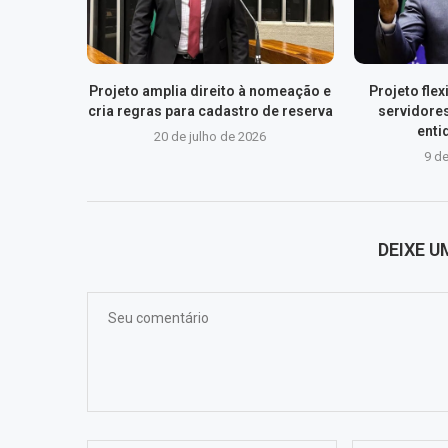
Projeto amplia direito à nomeação e
Projeto fle
cria regras para cadastro de reserva
servidore
enti
20 de julho de 2026
9 de
DEIXE 