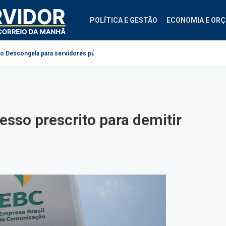
POLÍTICA E GESTÃO
ECONOMIA E OR
ra servidores públicos
Projeto cria diretrizes para ginástica laboral no se
sso prescrito para demitir