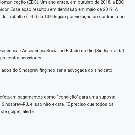
 Comunicação (EBC). Um ano antes, em outubro de 2018, a EBC
rvidor. Essa ação resultou em demissão em maio de 2019. A
al do Trabalho (TRT) da 10ª Região por violação ao contraditório
vidência e Assistência Social no Estado do Rio (Sindsprev-RJ)
pp contra servidores.
ados do Sindsprev fingindo ser a advogada do sindicato.
s efetuem pagamentos como “condição” para uma suposta
 Sindsprev-RJ, e isso não existe. “É preciso que todos os
te golpe”, alerta.