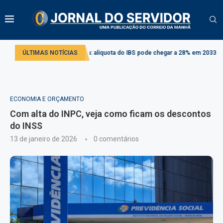
rma tributária: alíquota do IBS pode chegar a 28% em 2033
ÚLTIMAS NOTÍCIAS
Projeto cria r
ECONOMIA E ORÇAMENTO
Com alta do INPC, veja como ficam os descontos
do INSS
13 de janeiro de 2026
0 comentários