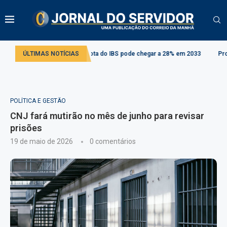
utária: alíquota do IBS pode chegar a 28% em 2033
ÚLTIMAS NOTÍCIAS
Projeto cria regras p
POLÍTICA E GESTÃO
CNJ fará mutirão no mês de junho para revisar
prisões
19 de maio de 2026
0 comentários