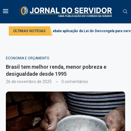
do
Comissão debate aplicação da Lei do Descongela para servidores públ
ÚLTIMAS NOTÍCIAS
ECONOMIA E ORÇAMENTO
Brasil tem melhor renda, menor pobreza e
desigualdade desde 1995
26 de novembro de 2025
0 comentários