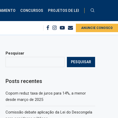
ÇAMENTO
CONCURSOS
PROJETOS DE LEI
opom reduz taxa de juros para 14%, a menor desde março...
ANUNCIE CONOSCO
PEC cria cód
Pesquisar
PESQUISAR
Posts recentes
Copom reduz taxa de juros para 14%, a menor
desde março de 2025
Comissão debate aplicação da Lei do Descongela