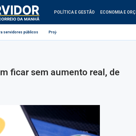
POLÍTICA E GESTÃO
ECONOMIA E OR
cos
Projeto cria diretrizes para ginástica laboral no serviço público
C
m ficar sem aumento real, de