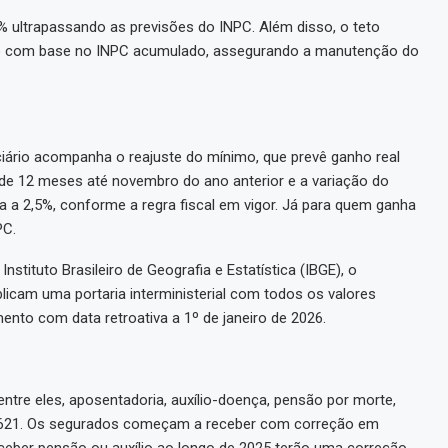
% ultrapassando as previsões do INPC. Além disso, o teto
do com base no INPC acumulado, assegurando a manutenção do
ciário acompanha o reajuste do mínimo, que prevê ganho real
 de 12 meses até novembro do ano anterior e a variação do
da a 2,5%, conforme a regra fiscal em vigor. Já para quem ganha
PC.
Instituto Brasileiro de Geografia e Estatística (IBGE), o
blicam uma portaria interministerial com todos os valores
ento com data retroativa a 1º de janeiro de 2026.
entre eles, aposentadoria, auxílio-doença, pensão por morte,
 1.621. Os segurados começam a receber com correção em
eber pensão ou auxílio ao longo de 2025 terão uma correção