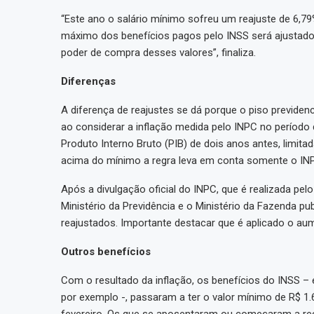
“Este ano o salário mínimo sofreu um reajuste de 6,79
máximo dos benefícios pagos pelo INSS será ajusta
poder de compra desses valores”, finaliza.
Diferenças
A diferença de reajustes se dá porque o piso previden
ao considerar a inflação medida pelo INPC no período
Produto Interno Bruto (PIB) de dois anos antes, limita
acima do mínimo a regra leva em conta somente o IN
Após a divulgação oficial do INPC, que é realizada pelo 
Ministério da Previdência e o Ministério da Fazenda pu
reajustados. Importante destacar que é aplicado o aum
Outros benefícios
Com o resultado da inflação, os benefícios do INSS – 
por exemplo -, passaram a ter o valor mínimo de R$
fevereiro. Os que se aposentaram ou começaram a rec