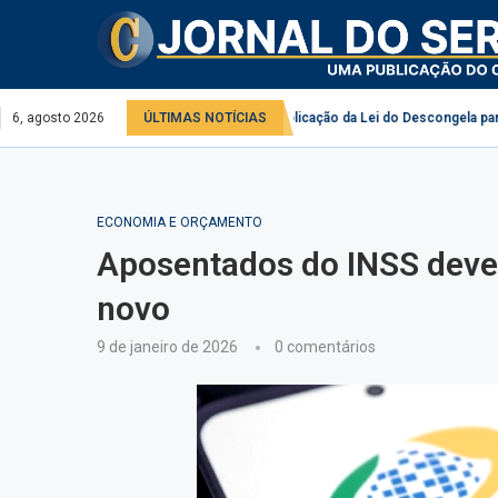
do
6, agosto 2026
Comissão debate aplicação da Lei do Descongela para servidores públi
ÚLTIMAS NOTÍCIAS
ECONOMIA E ORÇAMENTO
Aposentados do INSS deve
novo
9 de janeiro de 2026
0 comentários